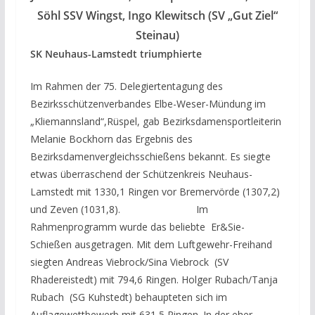
Söhl SSV Wingst, Ingo Klewitsch (SV „Gut Ziel“
Steinau)
SK Neuhaus-Lamstedt triumphierte
Im Rahmen der 75. Delegiertentagung des
Bezirksschützenverbandes Elbe-Weser-Mündung im
„Kliemannsland“,Rüspel, gab Bezirksdamensportleiterin
Melanie Bockhorn das Ergebnis des
Bezirksdamenvergleichsschießens bekannt. Es siegte
etwas überraschend der Schützenkreis Neuhaus-
Lamstedt mit 1330,1 Ringen vor Bremervörde (1307,2)
und Zeven (1031,8). Im
Rahmenprogramm wurde das beliebte Er&Sie-
Schießen ausgetragen. Mit dem Luftgewehr-Freihand
siegten Andreas Viebrock/Sina Viebrock (SV
Rhadereistedt) mit 794,6 Ringen. Holger Rubach/Tanja
Rubach (SG Kuhstedt) behaupteten sich im
Auflagewettbewerb mit 631,5 Ringen. In der eher