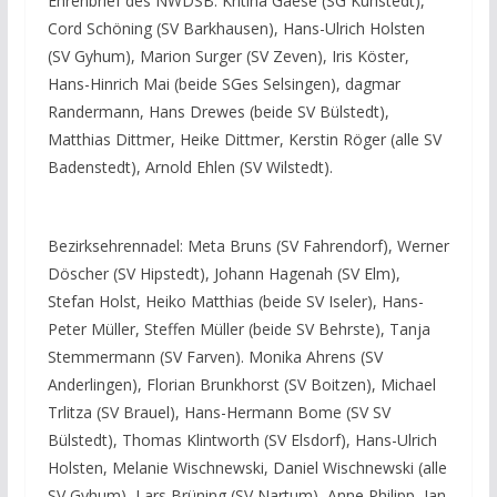
Ehrenbrief des NWDSB: Kritina Gaese (SG Kuhstedt),
Cord Schöning (SV Barkhausen), Hans-Ulrich Holsten
(SV Gyhum), Marion Surger (SV Zeven), Iris Köster,
Hans-Hinrich Mai (beide SGes Selsingen), dagmar
Randermann, Hans Drewes (beide SV Bülstedt),
Matthias Dittmer, Heike Dittmer, Kerstin Röger (alle SV
Badenstedt), Arnold Ehlen (SV Wilstedt).
Bezirksehrennadel: Meta Bruns (SV Fahrendorf), Werner
Döscher (SV Hipstedt), Johann Hagenah (SV Elm),
Stefan Holst, Heiko Matthias (beide SV Iseler), Hans-
Peter Müller, Steffen Müller (beide SV Behrste), Tanja
Stemmermann (SV Farven). Monika Ahrens (SV
Anderlingen), Florian Brunkhorst (SV Boitzen), Michael
Trlitza (SV Brauel), Hans-Hermann Bome (SV SV
Bülstedt), Thomas Klintworth (SV Elsdorf), Hans-Ulrich
Holsten, Melanie Wischnewski, Daniel Wischnewski (alle
SV Gyhum), Lars Brüning (SV Nartum), Anne Philipp, Jan